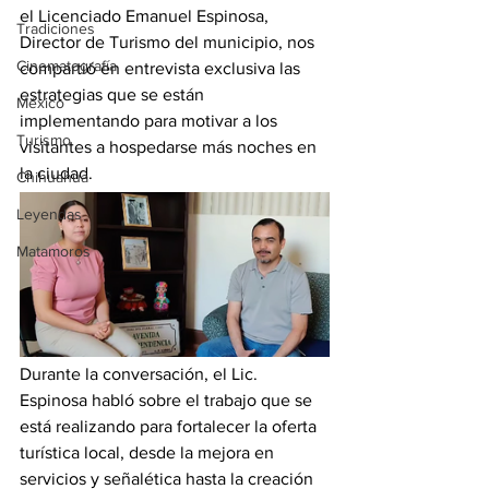
el Licenciado Emanuel Espinosa, 
Tradiciones
Director de Turismo del municipio, nos 
Cinematografía
compartió en entrevista exclusiva las 
estrategias que se están 
México
implementando para motivar a los 
Turismo
visitantes a hospedarse más noches en 
la ciudad.
Chihuahua
Leyendas
Matamoros
Durante la conversación, el Lic. 
Espinosa habló sobre el trabajo que se 
está realizando para fortalecer la oferta 
turística local, desde la mejora en 
servicios y señalética hasta la creación 