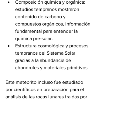
Composición química y orgánica: 
estudios tempranos mostraron 
contenido de carbono y 
compuestos orgánicos, información 
fundamental para entender la 
química pre-solar.
Estructura cosmológica y procesos 
tempranos del Sistema Solar 
gracias a la abundancia de 
chondrules y materiales primitivos.
Este meteorito incluso fue estudiado 
por científicos en preparación para el 
análisis de las rocas lunares traídas por 
las misiones Apollo 11, convirtiéndose 
en una pieza clave para la 
astromineralogía y la cosmoquímica.
#revistainsignia