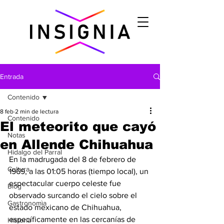
Entrada
Contenido
8 feb
2 min de lectura
Contenido
El meteorito que cayó
Notas
en Allende Chihuahua
Hidalgo del Parral
En la madrugada del 8 de febrero de 
Cultura
1969, a las 01:05 horas (tiempo local), un 
espectacular cuerpo celeste fue 
Blog
observado surcando el cielo sobre el 
Gastronomìa
estado mexicano de Chihuahua, 
específicamente en las cercanías de 
Historia