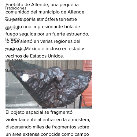
Pueblito de Allende, una pequeña 
Tradiciones
comunidad del municipio de Allende. 
Cinematografía
Su paso por la atmósfera terrestre 
produjo una impresionante bola de 
México
fuego seguida por un fuerte estruendo, 
Turismo
lo que alertó en varias regiones del 
norte de México e incluso en estados 
Chihuahua
vecinos de Estados Unidos.
Leyendas
Matamoros
El objeto espacial se fragmentó 
violentamente al entrar en la atmósfera, 
dispersando miles de fragmentos sobre 
un área extensa conocida como campo 