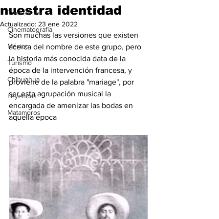
nuestra identidad
Tradiciones
Actualizado:
23 ene 2022
Cinematografía
Son muchas las versiones que existen 
México
acerca del nombre de este grupo, pero 
la historia más conocida data de la 
Turismo
época de la intervención francesa, y 
Chihuahua
proviene de la palabra "mariage", por 
ser esta agrupación musical la 
Leyendas
encargada de amenizar las bodas en 
Matamoros
aquella epoca