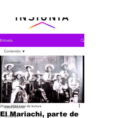
Entrada
Contenido
Contenido
Notas
Hidalgo del Parral
Cultura
Blog
23 ene 2022
1 min de lectura
Gastronomìa
El Mariachi, parte de
Historia