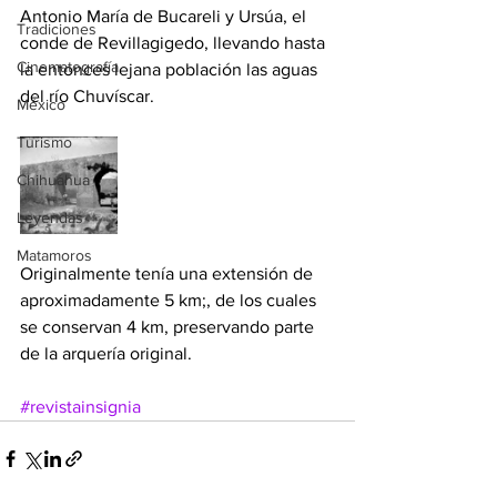
Antonio María de Bucareli y Ursúa, el 
Tradiciones
conde de Revillagigedo, llevando hasta 
Cinematografía
la entonces lejana población las aguas 
del río Chuvíscar.
México
Turismo
Chihuahua
Leyendas
Matamoros
Originalmente tenía una extensión de 
aproximadamente 5 km;, de los cuales 
se conservan 4 km, preservando parte 
de la arquería original.
#revistainsignia