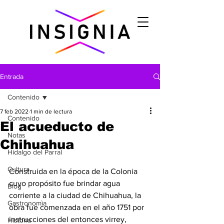
Entrada
Contenido
7 feb 2022
1 min de lectura
Contenido
El acueducto de
Notas
Chihuahua
Hidalgo del Parral
Cultura
Construida en la época de la Colonia 
cuyo propósito fue brindar agua 
Blog
corriente a la ciudad de Chihuahua, la 
Gastronomìa
obra fue comenzada en el año 1751 por 
instrucciones del entonces virrey, 
Historia