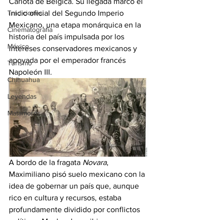
Carlota de Bélgica. Su llegada marcó el 
Tradiciones
inicio oficial del Segundo Imperio 
Mexicano, una etapa monárquica en la 
Cinematografía
historia del país impulsada por los 
México
intereses conservadores mexicanos y 
apoyada por el emperador francés 
Turismo
Napoleón III.
Chihuahua
Leyendas
Matamoros
A bordo de la fragata 
Novara
, 
Maximiliano pisó suelo mexicano con la 
idea de gobernar un país que, aunque 
rico en cultura y recursos, estaba 
profundamente dividido por conflictos 