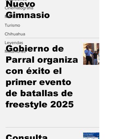
Nuevo
Cinematografía
Gimnasio
México
Turismo
Chihuahua
Leyendas
Gobierno de
Matamoros
Parral organiza
con éxito el
primer evento
de batallas de
freestyle 2025
Consulta