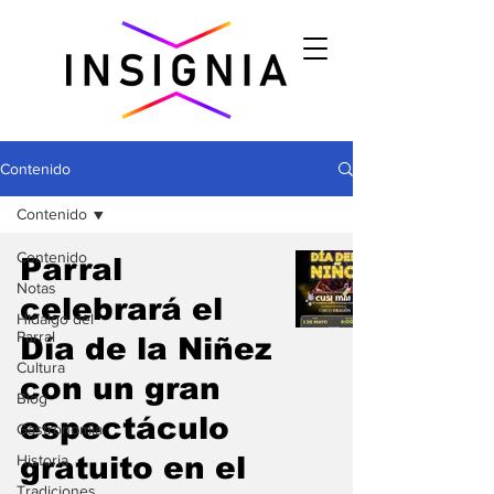
Contenido
Contenido
Contenido
Parral
Notas
celebrará el
Hidalgo del
Parral
Día de la Niñez
Cultura
con un gran
Blog
espectáculo
Gastronomìa
Historia
gratuito en el
Tradiciones