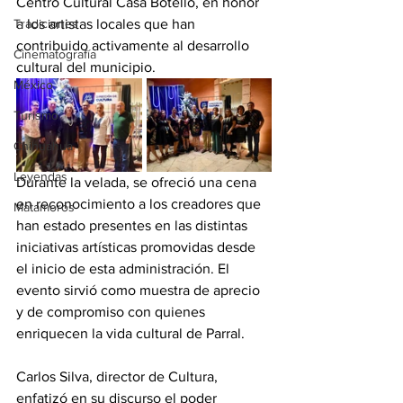
Centro Cultural Casa Botello, en honor 
Tradiciones
a los artistas locales que han 
contribuido activamente al desarrollo 
Cinematografía
cultural del municipio.
México
Turismo
Chihuahua
Leyendas
Durante la velada, se ofreció una cena 
en reconocimiento a los creadores que 
Matamoros
han estado presentes en las distintas 
iniciativas artísticas promovidas desde 
el inicio de esta administración. El 
evento sirvió como muestra de aprecio 
y de compromiso con quienes 
enriquecen la vida cultural de Parral.
Carlos Silva, director de Cultura, 
enfatizó en su discurso el poder 