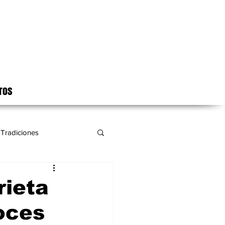
ros
Tradiciones
rieta
oces