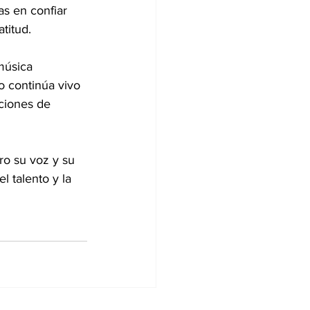
s en confiar 
titud.
música 
o continúa vivo 
ciones de 
ro su voz y su 
 talento y la 