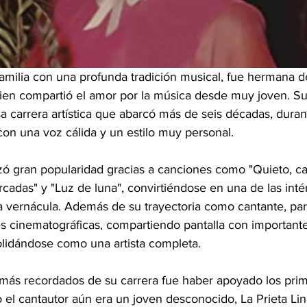
milia con una profunda tradición musical, fue hermana de
uien compartió el amor por la música desde muy joven. Su t
sa carrera artística que abarcó más de seis décadas, duran
con una voz cálida y un estilo muy personal.
zó gran popularidad gracias a canciones como "Quieto, cap
cadas" y "Luz de luna", convirtiéndose en una de las inté
a vernácula. Además de su trayectoria como cantante, par
s cinematográficas, compartiendo pantalla con importantes
olidándose como una artista completa.
 más recordados de su carrera fue haber apoyado los pri
 el cantautor aún era un joven desconocido, La Prieta Lin