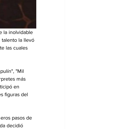
 la inolvidable 
alento la llevó 
te las cuales 
ulín", "Mil 
rpretes más 
ticipó en 
 figuras del 
meros pasos de 
da decidió 