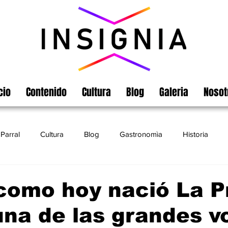
cio
Contenido
Cultura
Blog
Galeria
Nosot
Parral
Cultura
Blog
Gastronomìa
Historia
Turismo
Chihuahua
Leyendas
Matamoros
como hoy nació La P
una de las grandes v