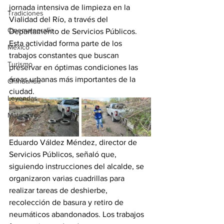
jornada intensiva de limpieza en la 
Tradiciones
Vialidad del Río, a través del 
Cinematografía
Departamento de Servicios Públicos. 
Esta actividad forma parte de los 
México
trabajos constantes que buscan 
Turismo
preservar en óptimas condiciones las 
áreas urbanas más importantes de la 
Chihuahua
ciudad.
Leyendas
Matamoros
Eduardo Váldez Méndez, director de 
Servicios Públicos, señaló que, 
siguiendo instrucciones del alcalde, se 
organizaron varias cuadrillas para 
realizar tareas de deshierbe, 
recolección de basura y retiro de 
neumáticos abandonados. Los trabajos 