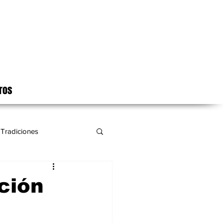
ros
Tradiciones
ición