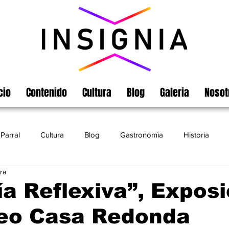
cio
Contenido
Cultura
Blog
Galeria
Nosot
Parral
Cultura
Blog
Gastronomìa
Historia
ra
Turismo
Chihuahua
Leyendas
Matamoros
ía Reflexiva”, Expos
eo Casa Redonda