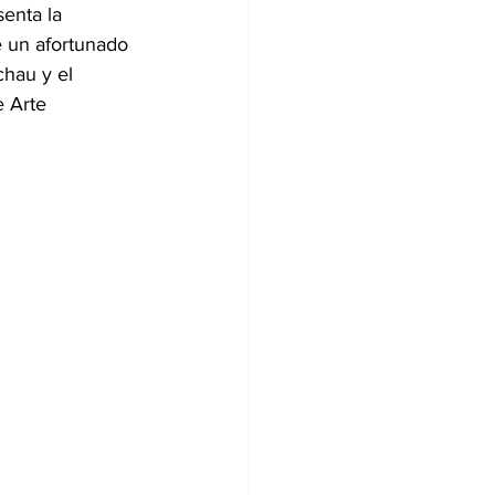
enta la 
e un afortunado 
hau y el 
 Arte 