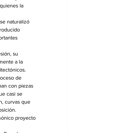
quienes la 
e naturalizó 
roducido 
ortantes 
sión, su 
mente a la 
itectónicos.
roceso de 
inan con piezas 
ue casi se 
n, curvas que 
osición.
mónico proyecto 