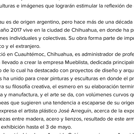
ulturas e imágenes que lograrán estimular la reflexión de 
u es de origen argentino, pero hace más de una década s
año 2017 vive en la ciudad de Chihuahua, en donde ha p
es individuales y colectivas. Su obra forma parte de imp
o y el extranjero.
ió en Cuauhtémoc, Chihuahua, es administrador de profe
ha llevado a crear la empresa Mueblista, dedicada principal
o de lo cual ha destacado con proyectos de diseño y arqu
os ha unido para crear pinturas y esculturas en donde el p
ra su filosofía creativa, el esmero en su elaboración term
ica y manufactura, y el arte se da, con volúmenes curvos q
íneas que sugieren una tendencia a escaparse de su orige
expresa el artista plástico José Arreguín, acerca de la exp
iezas entre madera, acero y lienzos, resultado de este ar
xhibición hasta el 3 de mayo.