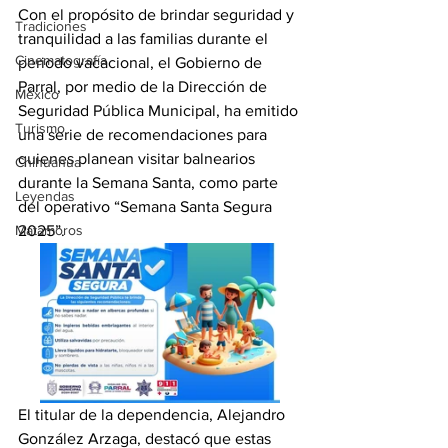
Con el propósito de brindar seguridad y 
Tradiciones
tranquilidad a las familias durante el 
Cinematografía
periodo vacacional, el Gobierno de 
Parral, por medio de la Dirección de 
México
Seguridad Pública Municipal, ha emitido 
Turismo
una serie de recomendaciones para 
quienes planean visitar balnearios 
Chihuahua
durante la Semana Santa, como parte 
Leyendas
del operativo “Semana Santa Segura 
Matamoros
2025”.
El titular de la dependencia, Alejandro 
González Arzaga, destacó que estas 