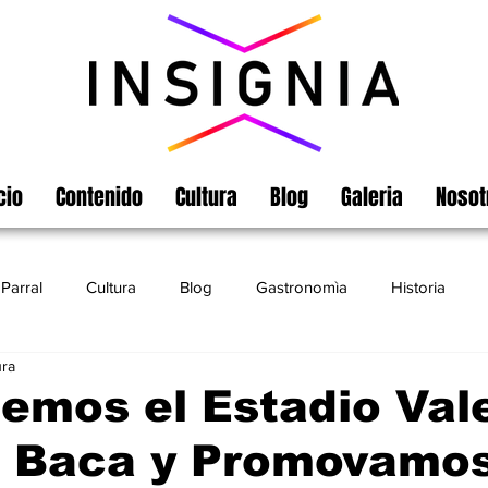
cio
Contenido
Cultura
Blog
Galeria
Nosot
Parral
Cultura
Blog
Gastronomìa
Historia
ura
Turismo
Chihuahua
Leyendas
Matamoros
emos el Estadio Val
 Baca y Promovamos