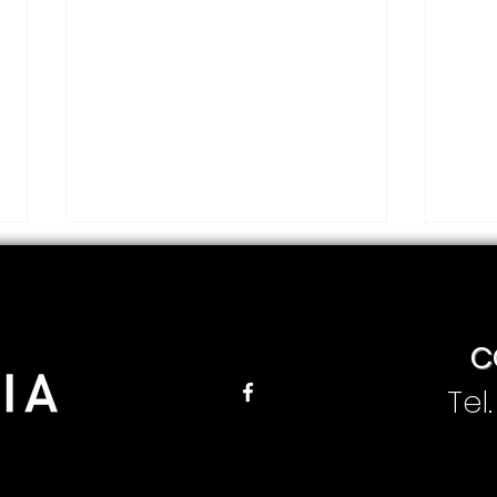
C
Tel
Jesús Enrique Peña
Pre
presenta su primer
al 
informe de gobierno en
Per