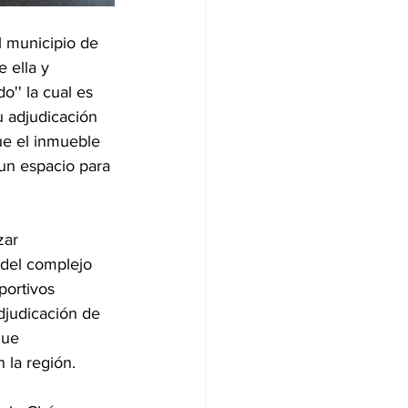
l municipio de 
 ella y 
'' la cual es 
u adjudicación 
ue el inmueble 
un espacio para 
zar 
 del complejo 
portivos 
djudicación de 
que 
 la región.