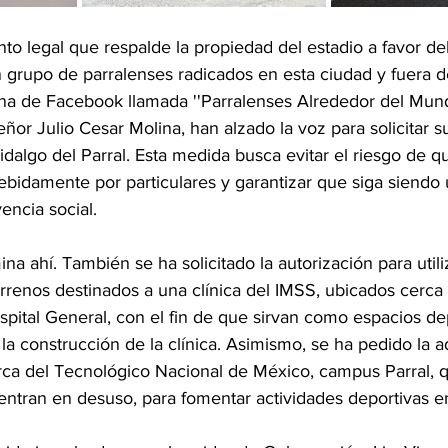
ento legal que respalde la propiedad del estadio a favor de
n grupo de parralenses radicados en esta ciudad y fuera de
na de Facebook llamada ''Parralenses Alrededor del Mundo
eñor Julio Cesar Molina, han alzado la voz para solicitar s
idalgo del Parral. Esta medida busca evitar el riesgo de q
bidamente por particulares y garantizar que siga siendo 
encia social.
na ahí. También se ha solicitado la autorización para utili
rrenos destinados a una clínica del IMSS, ubicados cerca
ospital General, con el fin de que sirvan como espacios de
la construcción de la clínica. Asimismo, se ha pedido la a
erca del Tecnológico Nacional de México, campus Parral, 
ntran en desuso, para fomentar actividades deportivas en