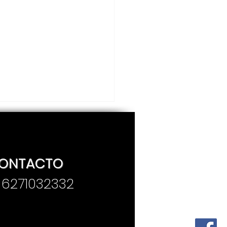
ONTACTO
. 6271032332
sentan convocatoria
Premio Estatal de
iodismo “José