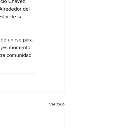
ncio Chávez 
Alrededor del 
star de su 
de unirse para 
l. ¡Es momento 
stra comunidad!
Ver todo