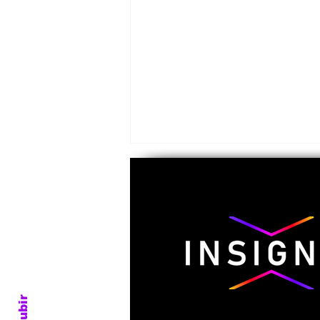
Emeterio Pantaleón, el
último general zapatista
Subir