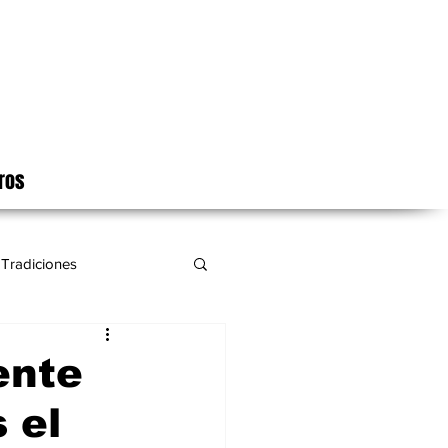
ros
Tradiciones
ente
 el