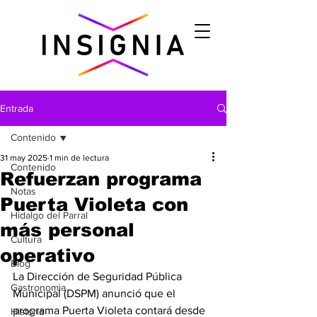
Entrada
Contenido
31 may 2025
1 min de lectura
Contenido
Refuerzan programa
Notas
Puerta Violeta con
Hidalgo del Parral
más personal
Cultura
operativo
Blog
La Dirección de Seguridad Pública 
Gastronomìa
Municipal (DSPM) anunció que el 
programa Puerta Violeta contará desde 
Historia