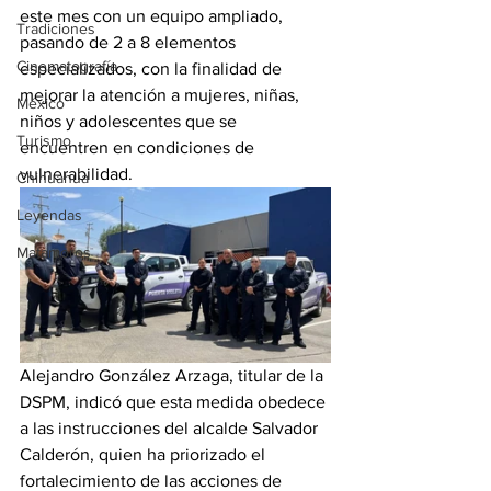
este mes con un equipo ampliado, 
Tradiciones
pasando de 2 a 8 elementos 
Cinematografía
especializados, con la finalidad de 
mejorar la atención a mujeres, niñas, 
México
niños y adolescentes que se 
Turismo
encuentren en condiciones de 
vulnerabilidad.
Chihuahua
Leyendas
Matamoros
Alejandro González Arzaga, titular de la 
DSPM, indicó que esta medida obedece 
a las instrucciones del alcalde Salvador 
Calderón, quien ha priorizado el 
fortalecimiento de las acciones de 