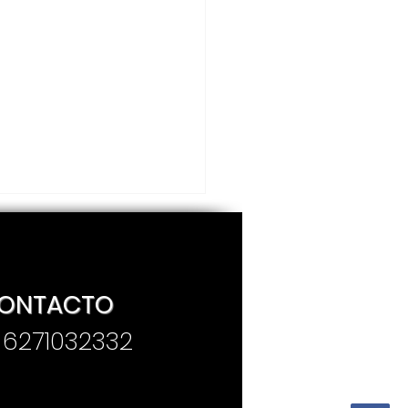
ONTACTO
. 6271032332
sentan convocatoria
Premio Estatal de