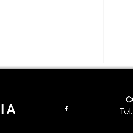
C
Tel
Jesús Enrique Peña
Pre
presenta su primer
al 