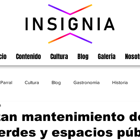
cio
Contenido
Cultura
Blog
Galeria
Nosot
Parral
Cultura
Blog
Gastronomìa
Historia
a
Turismo
Chihuahua
Leyendas
Matamoros
zan mantenimiento d
erdes y espacios púb