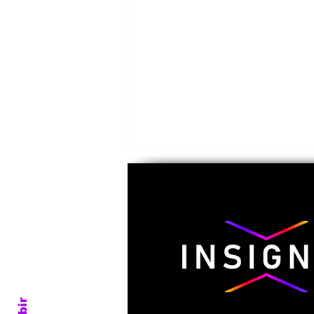
Emeterio Pantaleón, el
último general zapatista
Subir