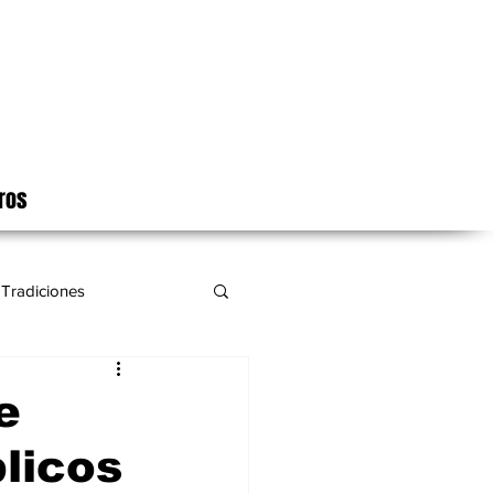
ros
Tradiciones
e
licos