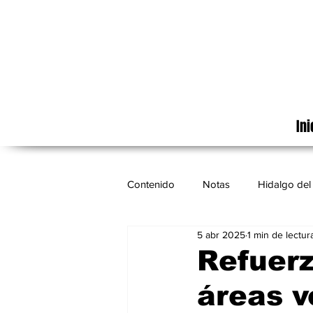
Ini
Contenido
Notas
Hidalgo del 
5 abr 2025
1 min de lectur
Cinematografía
México
Refuer
áreas v