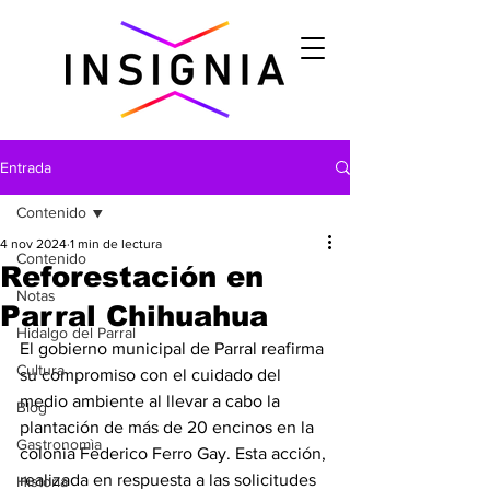
Entrada
Contenido
4 nov 2024
1 min de lectura
Contenido
Reforestación en
Notas
Parral Chihuahua
Hidalgo del Parral
El gobierno municipal de Parral reafirma 
Cultura
su compromiso con el cuidado del 
medio ambiente al llevar a cabo la 
Blog
plantación de más de 20 encinos en la 
Gastronomìa
colonia Federico Ferro Gay. Esta acción, 
realizada en respuesta a las solicitudes 
Historia