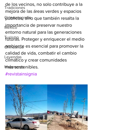
de los vecinos, no solo contribuye a la 
Tradiciones
mejora de las áreas verdes y espacios 
Cinematografía
públicos, sino que también resalta la 
importancia de preservar nuestro 
México
entorno natural para las generaciones 
Turismo
futuras. Proteger y enriquecer el medio 
ambiente es esencial para promover la 
Chihuahua
calidad de vida, combatir el cambio 
Leyendas
climático y crear comunidades 
Matamoros
más sostenibles.
#revistainsignia