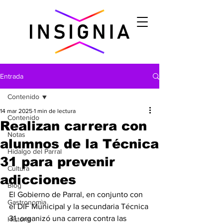
Entrada
Contenido
14 mar 2025
1 min de lectura
Contenido
Realizan carrera con
Notas
alumnos de la Técnica
Hidalgo del Parral
31 para prevenir
Cultura
adicciones
Blog
El Gobierno de Parral, en conjunto con 
Gastronomìa
el DIF Municipal y la secundaria Técnica 
31, organizó una carrera contra las 
Historia