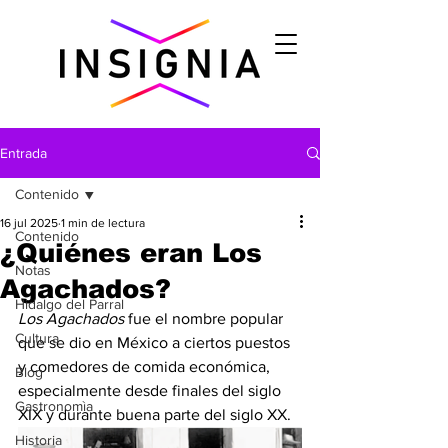
Entrada
Contenido
16 jul 2025
1 min de lectura
Contenido
¿Quiénes eran Los
Notas
Agachados?
Hidalgo del Parral
Los Agachados
 fue el nombre popular 
Cultura
que se dio en México a ciertos puestos 
y comedores de comida económica, 
Blog
especialmente desde finales del siglo 
Gastronomìa
XIX y durante buena parte del siglo XX.
Historia