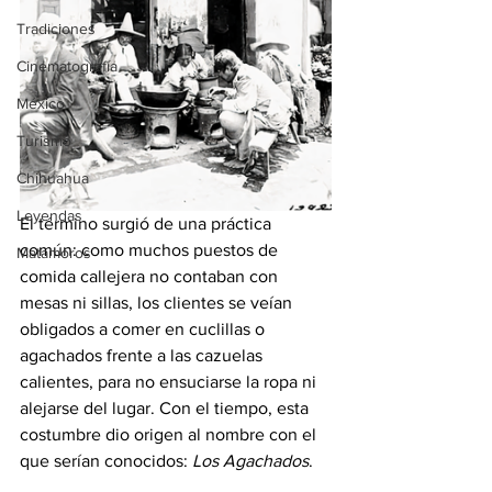
Tradiciones
Cinematografía
México
Turismo
Chihuahua
Leyendas
El término surgió de una práctica 
común: como muchos puestos de 
Matamoros
comida callejera no contaban con 
mesas ni sillas, los clientes se veían 
obligados a comer en cuclillas o 
agachados frente a las cazuelas 
calientes, para no ensuciarse la ropa ni 
alejarse del lugar. Con el tiempo, esta 
costumbre dio origen al nombre con el 
que serían conocidos: 
Los Agachados
.