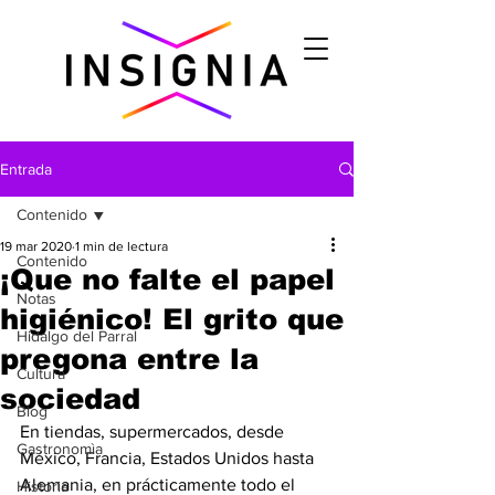
Entrada
Contenido
19 mar 2020
1 min de lectura
Contenido
¡Que no falte el papel
Notas
higiénico! El grito que
Hidalgo del Parral
pregona entre la
Cultura
sociedad
Blog
En tiendas, supermercados, desde 
Gastronomìa
México, Francia, Estados Unidos hasta 
Alemania, en prácticamente todo el 
Historia