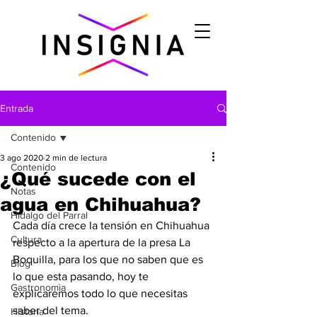
Entrada
Contenido
3 ago 2020
2 min de lectura
Contenido
¿Qué sucede con el
Notas
agua en Chihuahua?
Hidalgo del Parral
Cada día crece la tensión en Chihuahua 
Cultura
respecto a la apertura de la presa La 
Boquilla, para los que no saben que es 
Blog
lo que esta pasando, hoy te 
Gastronomìa
explicaremos todo lo que necesitas 
saber del tema.
Historia