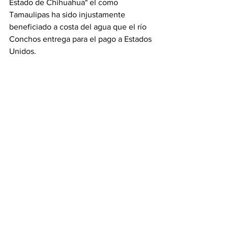
Estado de Chihuahua" el como 
Tamaulipas ha sido injustamente 
beneficiado a costa del agua que el río 
Conchos entrega para el pago a Estados 
Unidos. 
Javier Corral, Gobernador de 
Chihuahua ha informado que gestiona 
ante Conagua para que no se abran las 