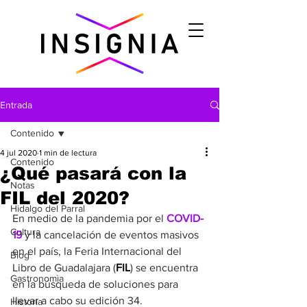
Entrada
Contenido
4 jul 2020
1 min de lectura
Contenido
¿Qué pasará con la
Notas
FIL del 2020?
Hidalgo del Parral
En medio de la pandemia por el 
COVID-
Cultura
19
y la cancelación de eventos masivos 
en el país, la Feria Internacional del 
Blog
Libro de Guadalajara (
FIL
) se encuentra 
Gastronomìa
en la búsqueda de soluciones para 
llevar a cabo su edición 34.
Historia