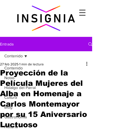
Entrada
Contenido
27 feb 2025
1 min de lectura
Contenido
Proyección de la
Notas
Película Mujeres del
Hidalgo del Parral
Alba en Homenaje a
Cultura
Carlos Montemayor
Blog
por su 15 Aniversario
Gastronomìa
Luctuoso
Historia