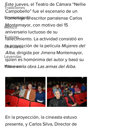
Este jueves, el Teatro de Cámara “Nellie 
Tradiciones
Campobello” fue el escenario de un 
Cinematografía
homenaje al escritor parralense Carlos 
Montemayor, con motivo del 15 
México
aniversario luctuoso de su 
Turismo
fallecimiento. La actividad consistió en 
la proyección de la película 
Mujeres del 
Chihuahua
Alba
, dirigida por Jimena Montemayor, 
Leyendas
quien es homónima del autor y basó su 
Matamoros
filme en la obra 
Las armas del Alba
.
En la proyección, la cineasta estuvo 
presente, y Carlos Silva, Director de 