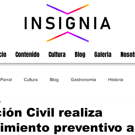
cio
Contenido
Cultura
Blog
Galeria
Nosot
Parral
Cultura
Blog
Gastronomìa
Historia
a
Turismo
Chihuahua
Leyendas
Matamoros
ión Civil realiza
miento preventivo a