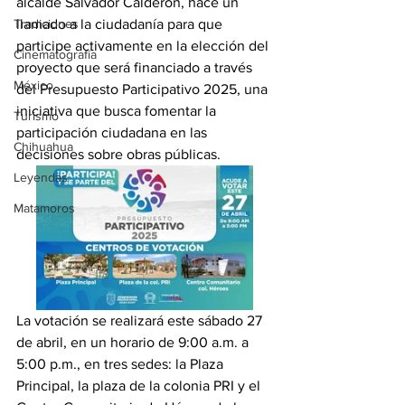
alcalde Salvador Calderón, hace un 
Tradiciones
llamado a la ciudadanía para que 
participe activamente en la elección del 
Cinematografía
proyecto que será financiado a través 
México
del Presupuesto Participativo 2025, una 
iniciativa que busca fomentar la 
Turismo
participación ciudadana en las 
Chihuahua
decisiones sobre obras públicas.
Leyendas
Matamoros
La votación se realizará este sábado 27 
de abril, en un horario de 9:00 a.m. a 
5:00 p.m., en tres sedes: la Plaza 
Principal, la plaza de la colonia PRI y el 