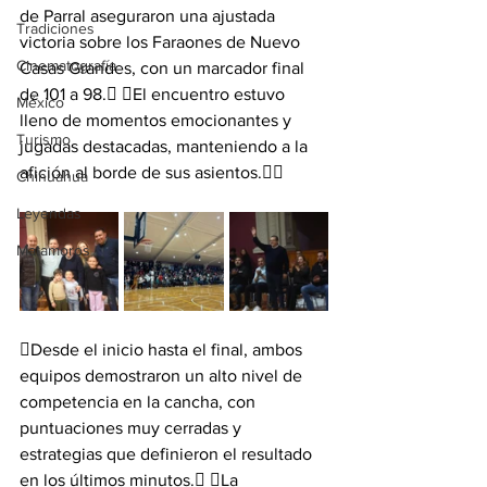
de Parral aseguraron una ajustada 
Tradiciones
victoria sobre los Faraones de Nuevo 
Cinematografía
Casas Grandes, con un marcador final 
de 101 a 98. El encuentro estuvo 
México
lleno de momentos emocionantes y 
Turismo
jugadas destacadas, manteniendo a la 
afición al borde de sus asientos.
Chihuahua
Leyendas
Matamoros
Desde el inicio hasta el final, ambos 
equipos demostraron un alto nivel de 
competencia en la cancha, con 
puntuaciones muy cerradas y 
estrategias que definieron el resultado 
en los últimos minutos. La 