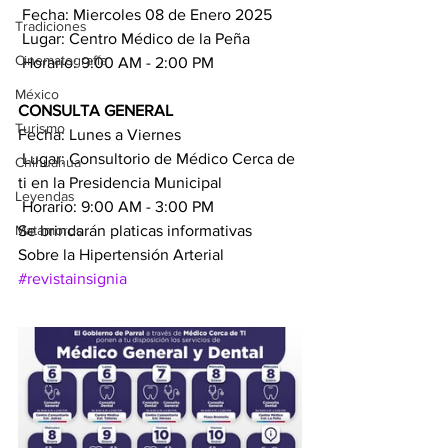
 Fecha: Miercoles 08 de Enero 2025
Tradiciones
 Lugar: Centro Médico de la Peña
Cinematografía
 Horario: 9:00 AM - 2:00 PM
México
CONSULTA GENERAL
Turismo
Fecha: Lunes a Viernes
 Lugar: Consultorio de Médico Cerca de 
Chihuahua
ti en la Presidencia Municipal
Leyendas
 Horario: 9:00 AM - 3:00 PM
Matamoros
Se brindarán platicas informativas
Sobre la Hipertensión Arterial
#revistainsignia