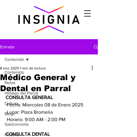
Entrada
Contenido
8 ene 2025
1 min de lectura
Contenido
Médico General y
Notas
Dental en Parral
Hidalgo del Parral
CONSULTA GENERAL
Cultura
 Fecha: Miercoles 08 de Enero 2025
Lugar: Plaza Bromelia
Blog
 Horario: 9:00 AM - 2:00 PM
Gastronomìa
CONSULTA DENTAL
Historia