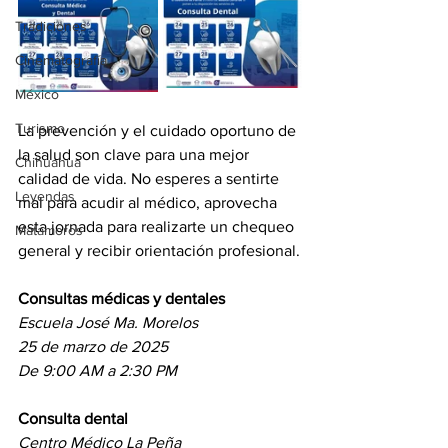
Tradiciones
Cinematografía
México
Turismo
La prevención y el cuidado oportuno de 
la salud son clave para una mejor 
Chihuahua
calidad de vida. No esperes a sentirte 
Leyendas
mal para acudir al médico, aprovecha 
esta jornada para realizarte un chequeo 
Matamoros
general y recibir orientación profesional.
Consultas médicas y dentales
Escuela José Ma. Morelos
25 de marzo de 2025
De 9:00 AM a 2:30 PM
Consulta dental
Centro Médico La Peña