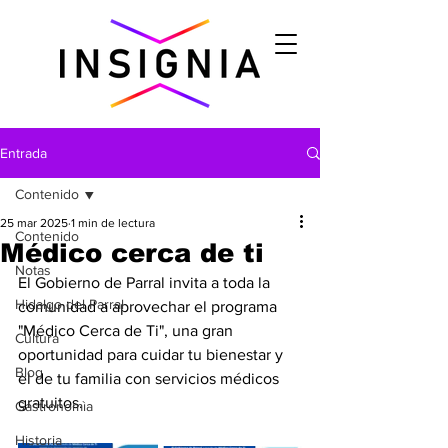
Entrada
Contenido
25 mar 2025
1 min de lectura
Contenido
Médico cerca de ti
Notas
El Gobierno de Parral invita a toda la 
Hidalgo del Parral
comunidad a aprovechar el programa 
"Médico Cerca de Ti", una gran 
Cultura
oportunidad para cuidar tu bienestar y 
Blog
el de tu familia con servicios médicos 
gratuitos.
Gastronomìa
Historia