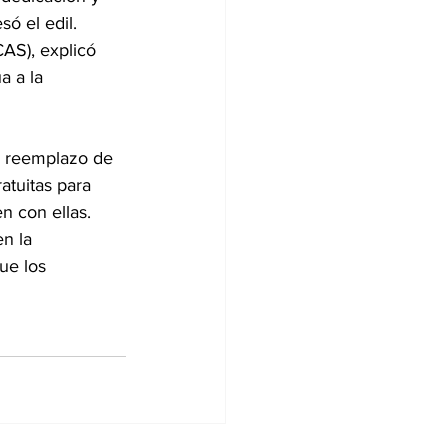
ó el edil.
AS), explicó 
 a la 
l reemplazo de 
atuitas para 
n con ellas.
n la 
ue los 