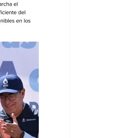
rcha el 
iciente del 
nibles en los 