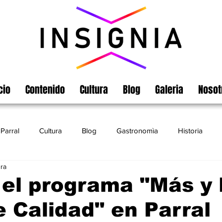
cio
Contenido
Cultura
Blog
Galeria
Nosot
Parral
Cultura
Blog
Gastronomìa
Historia
ura
Turismo
Chihuahua
Leyendas
Matamoros
el programa "Más y 
 Calidad" en Parral