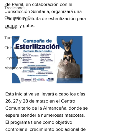
de Parral, en colaboración con la 
Tradiciones
Jurisdicción Sanitaria, organizará una 
Cinematografía
campaña gratuita de esterilización para 
perros y gatos.
México
Turismo
Chihuahua
Leyendas
Matamoros
Esta iniciativa se llevará a cabo los días 
26, 27 y 28 de marzo en el Centro 
Comunitario de la Almanceña, donde se 
espera atender a numerosas mascotas. 
El programa tiene como objetivo 
controlar el crecimiento poblacional de 