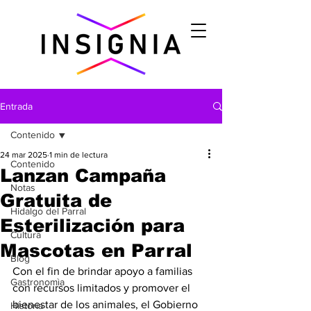
Entrada
Contenido
24 mar 2025
1 min de lectura
Contenido
Lanzan Campaña
Notas
Gratuita de
Hidalgo del Parral
Esterilización para
Cultura
Mascotas en Parral
Blog
Con el fin de brindar apoyo a familias 
Gastronomìa
con recursos limitados y promover el 
bienestar de los animales, el Gobierno 
Historia