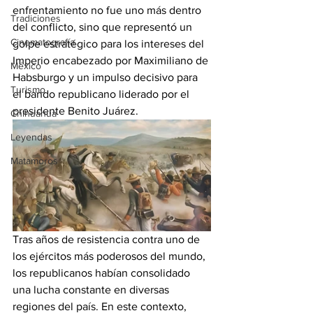
enfrentamiento no fue uno más dentro 
Tradiciones
del conflicto, sino que representó un 
Cinematografía
golpe estratégico para los intereses del 
Imperio encabezado por Maximiliano de 
México
Habsburgo y un impulso decisivo para 
Turismo
el bando republicano liderado por el 
presidente Benito Juárez.
Chihuahua
Leyendas
Matamoros
Tras años de resistencia contra uno de 
los ejércitos más poderosos del mundo, 
los republicanos habían consolidado 
una lucha constante en diversas 
regiones del país. En este contexto, 