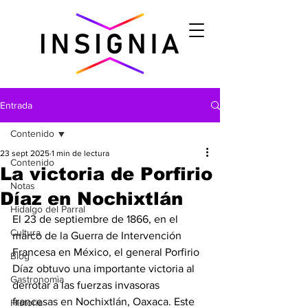
Entrada
Contenido
23 sept 2025
1 min de lectura
Contenido
La victoria de Porfirio
Notas
Díaz en Nochixtlán
Hidalgo del Parral
El 23 de septiembre de 1866, en el 
Cultura
marco de la Guerra de Intervención 
Francesa en México, el general Porfirio 
Blog
Díaz obtuvo una importante victoria al 
Gastronomìa
derrotar a las fuerzas invasoras 
francesas en Nochixtlán, Oaxaca. Este 
Historia