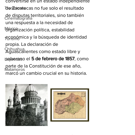
convertirse en un estado independiente 
Tradiciones
de Zacatecas no fue solo el resultado 
de disputas territoriales, sino también 
Cinematografía
una respuesta a la necesidad de 
México
organización política, estabilidad 
económica y la búsqueda de identidad 
Turismo
propia. La declaración de 
Chihuahua
Aguascalientes como estado libre y 
soberano el 
5 de febrero de 1857
, como 
Leyendas
parte de la Constitución de ese año, 
Matamoros
marcó un cambio crucial en su historia.