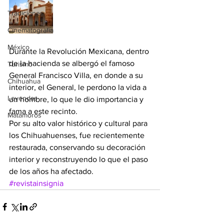
Tradiciones
Cinematografía
México
Durante la Revolución Mexicana, dentro 
de la hacienda se albergó el famoso 
Turismo
General Francisco Villa, en donde a su 
Chihuahua
interior, el General, le perdono la vida a 
Leyendas
un hombre, lo que le dio importancia y 
fama a este recinto.
Matamoros
Por su alto valor histórico y cultural para 
los Chihuahuenses, fue recientemente 
restaurada, conservando su decoración 
interior y reconstruyendo lo que el paso 
de los años ha afectado.
#revistainsignia