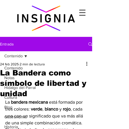
Entrada
Contenido
24 feb 2025
2 min de lectura
Contenido
La Bandera como
Notas
símbolo de libertad y
Hidalgo del Parral
unidad
Cultura
La 
bandera mexicana
 está formada por 
Blog
tres colores: 
verde
, 
blanco
 y 
rojo
, cada 
uno con un significado que va más allá 
Gastronomìa
de una simple combinación cromática. 
Historia