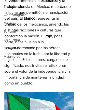
El 
verde
 simboliza la 
esperanza
 y la 
Tradiciones
independencia
 de México, recordando 
la lucha que permitió la emancipación 
Cinematografía
del país. El 
blanco
 representa la 
México
unidad
 de los mexicanos, uniendo las 
distintas facciones y culturas que 
Turismo
conforman la nación. El 
rojo
, por su 
Chihuahua
parte, hace alusión a la 
sangre
 derramada por los héroes 
Leyendas
nacionales en la lucha por la libertad y 
Matamoros
la justicia. Estos colores, cargados de 
significado, nos invitan a reflexionar 
sobre el valor de la independencia y la 
importancia de mantener la unidad 
como un pueblo.