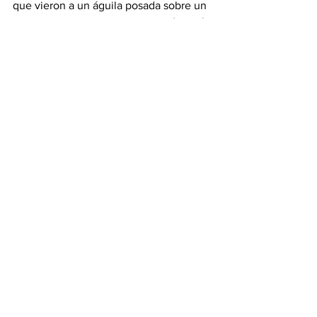
que vieron a un águila posada sobre un 
nopal, lo cual representaba la 
voluntad 
de los dioses
. Este símbolo refleja el 
vínculo
 entre la historia prehispánica y 
la modernidad del México actual, 
consolidando una identidad que se 
extiende a través de los siglos.
#revistainsignia
Ver todo
Entradas recientes