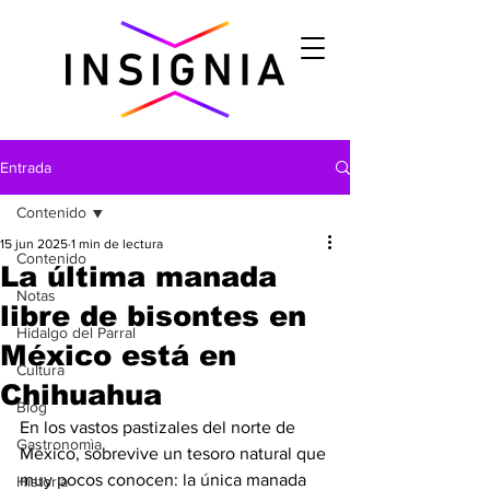
Entrada
Contenido
15 jun 2025
1 min de lectura
Contenido
La última manada
Notas
libre de bisontes en
Hidalgo del Parral
México está en
Cultura
Chihuahua
Blog
En los vastos pastizales del norte de 
Gastronomìa
México, sobrevive un tesoro natural que 
muy pocos conocen: la única manada 
Historia