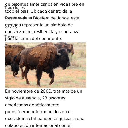
de bisontes americanos en vida libre en 
Tradiciones
todo el país. Ubicada dentro de la 
Cinematografía
Reserva de la Biosfera de Janos, esta 
manada representa un símbolo de 
México
conservación, resiliencia y esperanza 
Turismo
para la fauna del continente.
Chihuahua
Leyendas
Matamoros
En noviembre de 2009, tras más de un 
siglo de ausencia, 23 bisontes 
americanos genéticamente 
puros fueron reintroducidos en el 
ecosistema chihuahuense gracias a una 
colaboración internacional con el 