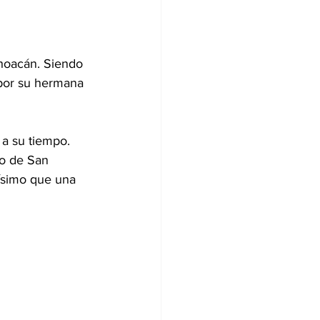
hoacán. Siendo 
 por su hermana 
 a su tiempo.
io de San 
ísimo que una 