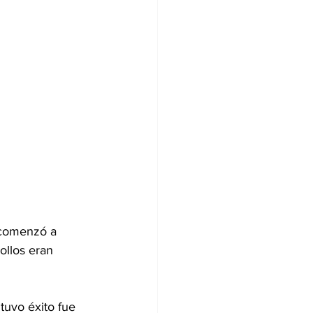
 comenzó a 
ollos eran 
uvo éxito fue 