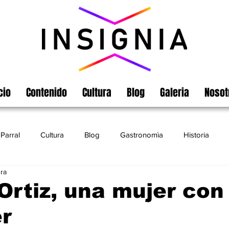
cio
Contenido
Cultura
Blog
Galeria
Nosot
Parral
Cultura
Blog
Gastronomìa
Historia
ura
Turismo
Chihuahua
Leyendas
Matamoros
Ortiz, una mujer con
r