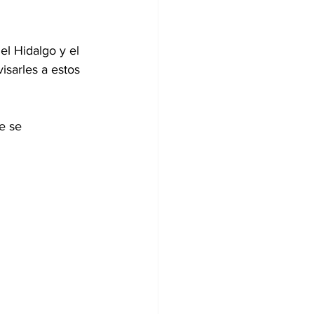
l Hidalgo y el 
isarles a estos 
e se 