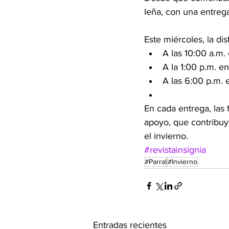
leña, con una entreg
Este miércoles, la di
A las 10:00 a.m.
A la 1:00 p.m. e
A las 6:00 p.m. 
En cada entrega, las 
apoyo, que contribuy
el invierno.
#revistainsignia
#Parral
#Invierno
Entradas recientes