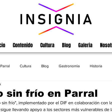
cio
Contenido
Cultura
Blog
Galeria
Nosot
Parral
Cultura
Blog
Gastronomìa
Historia
a
Turismo
Chihuahua
Leyendas
Matamoros
 sin frío en Parral
 sin frío", implementado por el DIF en colaboración con l
 sigue llevando apoyo a los sectores más vulnerables de 