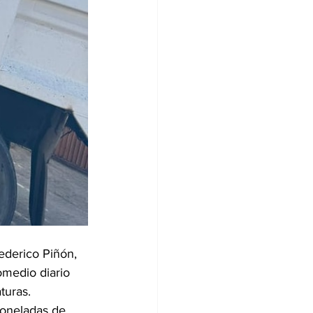
ederico Piñón, 
omedio diario 
turas.
oneladas de 