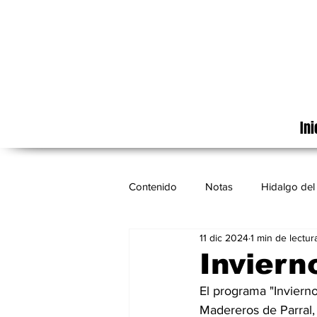
Ini
Contenido
Notas
Hidalgo del 
11 dic 2024
1 min de lectur
Cinematografía
México
Invierno
El programa "Invierno
Madereros de Parral,