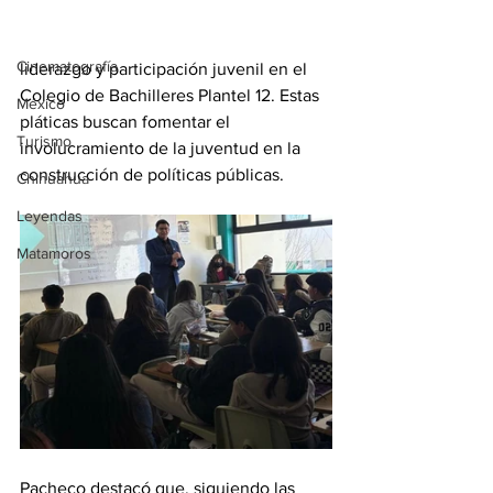
(IMJUVE), Aldo Iván Pacheco, está 
Tradiciones
impulsando conferencias sobre 
Cinematografía
liderazgo y participación juvenil en el 
Colegio de Bachilleres Plantel 12. Estas 
México
pláticas buscan fomentar el 
Turismo
involucramiento de la juventud en la 
construcción de políticas públicas.
Chihuahua
Leyendas
Matamoros
Pacheco destacó que, siguiendo las 