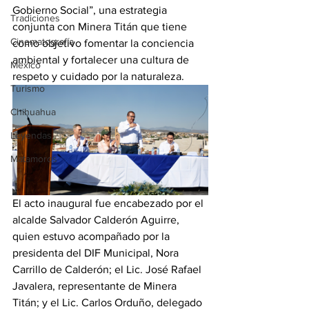
Gobierno Social”, una estrategia 
Tradiciones
conjunta con Minera Titán que tiene 
Cinematografía
como objetivo fomentar la conciencia 
ambiental y fortalecer una cultura de 
México
respeto y cuidado por la naturaleza.
Turismo
Chihuahua
Leyendas
Matamoros
El acto inaugural fue encabezado por el 
alcalde Salvador Calderón Aguirre, 
quien estuvo acompañado por la 
presidenta del DIF Municipal, Nora 
Carrillo de Calderón; el Lic. José Rafael 
Javalera, representante de Minera 
Titán; y el Lic. Carlos Orduño, delegado 