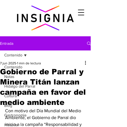
Entrada
Contenido
7 jun 2025
1 min de lectura
Contenido
Gobierno de Parral y
Notas
Minera Titán lanzan
Hidalgo del Parral
campaña en favor del
Cultura
medio ambiente
Blog
Con motivo del Día Mundial del Medio 
Gastronomìa
Ambiente, el Gobierno de Parral dio 
inicio a la campaña “Responsabilidad y 
Historia