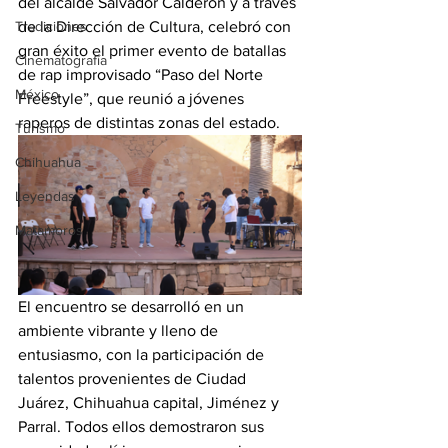
del alcalde Salvador Calderón y a través 
Tradiciones
de la Dirección de Cultura, celebró con 
gran éxito el primer evento de batallas 
Cinematografía
de rap improvisado “Paso del Norte 
México
Freestyle”, que reunió a jóvenes 
raperos de distintas zonas del estado.
Turismo
Chihuahua
Leyendas
Matamoros
El encuentro se desarrolló en un 
ambiente vibrante y lleno de 
entusiasmo, con la participación de 
talentos provenientes de Ciudad 
Juárez, Chihuahua capital, Jiménez y 
Parral. Todos ellos demostraron sus 