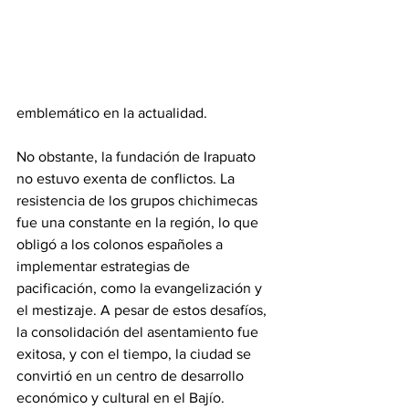
rutas comerciales coloniales. Con el 
tiempo, Irapuato se consolidó como un 
importante centro agrícola, destacando 
en la producción de trigo, maíz y frutas, 
siendo las fresas el producto más 
emblemático en la actualidad.
No obstante, la fundación de Irapuato 
no estuvo exenta de conflictos. La 
resistencia de los grupos chichimecas 
fue una constante en la región, lo que 
obligó a los colonos españoles a 
implementar estrategias de 
pacificación, como la evangelización y 
el mestizaje. A pesar de estos desafíos, 
la consolidación del asentamiento fue 
exitosa, y con el tiempo, la ciudad se 
convirtió en un centro de desarrollo 
económico y cultural en el Bajío.