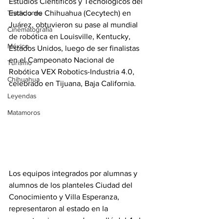
Estudios Científicos y Tecnológicos del 
Tradiciones
Estado de Chihuahua (Cecytech) en 
Juárez, obtuvieron su pase al mundial 
Cinematografía
de robótica en Louisville, Kentucky, 
México
Estados Unidos, luego de ser finalistas 
en el Campeonato Nacional de 
Turismo
Robótica VEX Robotics-Industria 4.0, 
Chihuahua
celebrado en Tijuana, Baja California.
Leyendas
Matamoros
Los equipos integrados por alumnas y 
alumnos de los planteles Ciudad del 
Conocimiento y Villa Esperanza, 
representaron al estado en la 