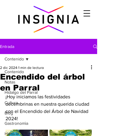
Entrada
Contenido
2 dic 2024
1 min de lectura
Contenido
Encendido del árbol
Notas
en Parral
Hidalgo del Parral
¡Hoy iniciamos las festividades 
Cultura
decembrinas en nuestra querida ciudad 
con el Encendido del Árbol de Navidad 
Blog
2024! 
Gastronomìa
Historia