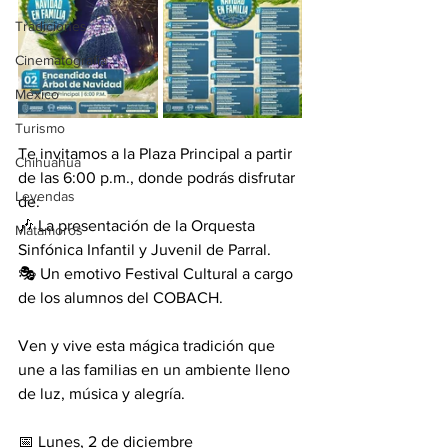
Tradiciones
Cinematografía
México
Turismo
Te invitamos a la Plaza Principal a partir 
Chihuahua
de las 6:00 p.m., donde podrás disfrutar 
Leyendas
de:
🎶 La presentación de la Orquesta 
Matamoros
Sinfónica Infantil y Juvenil de Parral.
🎭 Un emotivo Festival Cultural a cargo 
de los alumnos del COBACH.
Ven y vive esta mágica tradición que 
une a las familias en un ambiente lleno 
de luz, música y alegría.
📅 Lunes, 2 de diciembre