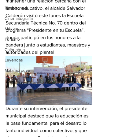
mantener una relación cercana con el 
Tradiciones
ámbito educativo, el alcalde Salvador 
Calderón visitó este lunes la Escuela 
Cinematografía
Secundaria Técnica No. 70 dentro del 
México
programa “Presidente en tu Escuela”, 
donde participó en los honores a la 
Turismo
bandera junto a estudiantes, maestros y 
Chihuahua
autoridades del plantel.
Leyendas
Matamoros
Durante su intervención, el presidente 
municipal destacó que la educación es 
la base fundamental para el desarrollo 
tanto individual como colectivo, y que 