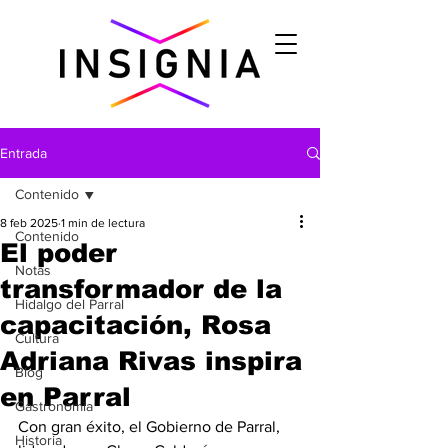
Entrada
Contenido
8 feb 2025
1 min de lectura
Contenido
El poder
Notas
transformador de la
Hidalgo del Parral
capacitación, Rosa
Cultura
Adriana Rivas inspira
Blog
en Parral
Gastronomìa
Con gran éxito, el Gobierno de Parral, 
Historia