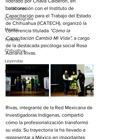
liderado por Chava Calderón, en 
Tradiciones
colaboración con el Instituto de 
Capacitación para el Trabajo del Estado 
Cinematografía
de Chihuahua (ICATECH), organizó la 
México
conferencia titulada 
“Cómo la 
Capacitación Cambió Mi Vida”
, a cargo 
Turismo
de la destacada psicóloga social Rosa 
Chihuahua
Adriana Rivas.
Leyendas
Matamoros
Rivas, integrante de la Red Mexicana de 
Investigadoras Indígenas, compartió 
cómo la profesionalización transformó 
su vida. Su trayectoria la ha llevado a 
representar a México en importantes 