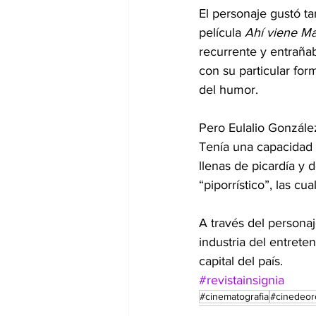
El personaje gustó ta
película 
Ahí viene Ma
recurrente y entraña
con su particular for
del humor.
Pero Eulalio González
Tenía una capacidad 
llenas de picardía y 
“piporrístico”, las cu
A través del personaj
industria del entret
capital del país.
#revistainsignia
#cinematografia
#cinedeor