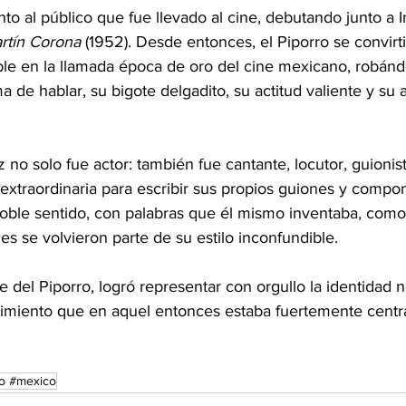
nto al público que fue llevado al cine, debutando junto a I
rtín Corona
 (1952). Desde entonces, el Piporro se convirti
ble en la llamada época de oro del cine mexicano, robán
ma de hablar, su bigote delgadito, su actitud valiente y su
 no solo fue actor: también fue cantante, locutor, guionista
extraordinaria para escribir sus propios guiones y compo
doble sentido, con palabras que él mismo inventaba, como 
ales se volvieron parte de su estilo inconfundible. 
e del Piporro, logró representar con orgullo la identidad 
enimiento que en aquel entonces estaba fuertemente centra
o #mexico