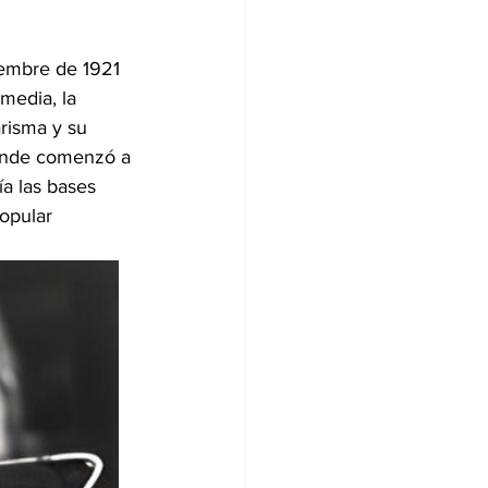
iembre de 1921 
media, la 
risma y su 
donde comenzó a 
ía las bases 
opular 