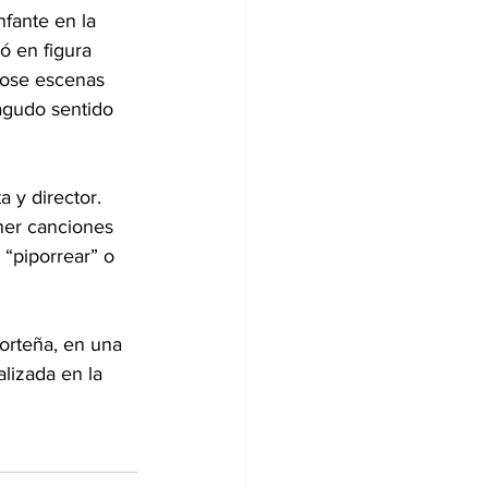
nfante en la 
ó en figura 
dose escenas 
 agudo sentido 
 y director. 
ner canciones 
“piporrear” o 
norteña, en una 
lizada en la 