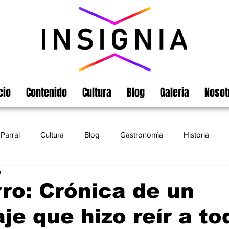
cio
Contenido
Cultura
Blog
Galeria
Nosot
Parral
Cultura
Blog
Gastronomìa
Historia
a
Turismo
Chihuahua
Leyendas
Matamoros
rro: Crónica de un
je que hizo reír a to