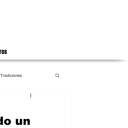
ros
Tradiciones
do un