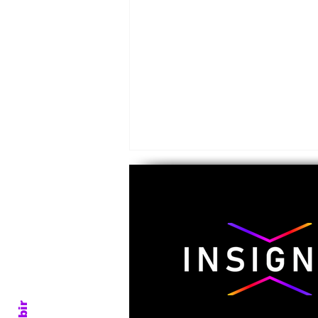
Emeterio Pantaleón, el
último general zapatista
Subir