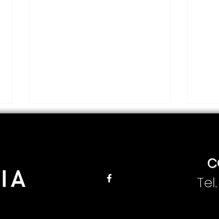
C
Tel
Jesús Enrique Peña
Pre
presenta su primer
al 
informe de gobierno en
Per