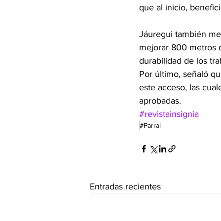
que al inicio, benefic
Jáuregui también men
mejorar 800 metros d
durabilidad de los tr
Por último, señaló q
este acceso, las cual
aprobadas.
#revistainsignia
#Parral
Entradas recientes