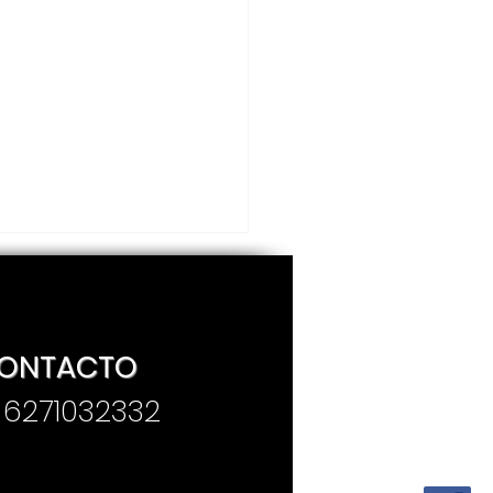
ONTACTO
. 6271032332
sentan convocatoria
Premio Estatal de
iodismo “José