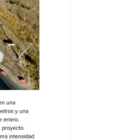
en una 
etros y una 
de enero.
 proyecto 
sma intensidad 