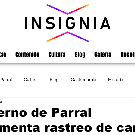
cio
Contenido
Cultura
Blog
Galeria
Nosot
Parral
Cultura
Blog
Gastronomìa
Historia
a
Turismo
Chihuahua
Leyendas
Matamoros
erno de Parral
menta rastreo de c