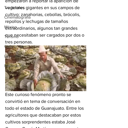
empezaron a reportar la aparición de 
Tradiciones
vegetales gigantes en sus campos de 
cultivo: zanahorias, cebollas, brócolis, 
Cinematografía
repollos y lechugas de tamaños 
México
extraordinarios, algunos tan grandes 
que necesitaban ser cargados por dos o 
Turismo
tres personas.
Chihuahua
Leyendas
Matamoros
Este curioso fenómeno pronto se 
convirtió en tema de conversación en 
todo el estado de Guanajuato. Entre los 
agricultores que destacaban por estos 
cultivos sorprendentes estaba José 