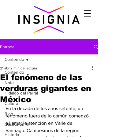
Entrada
Contenido
21 abr
2 min de lectura
Contenido
El fenómeno de las
Notas
verduras gigantes en
Hidalgo del Parral
México
Cultura
En la década de los años setenta, un 
Blog
fenómeno fuera de lo común comenzó 
a llamar la atención en Valle de 
Gastronomìa
Santiago. Campesinos de la región 
Historia