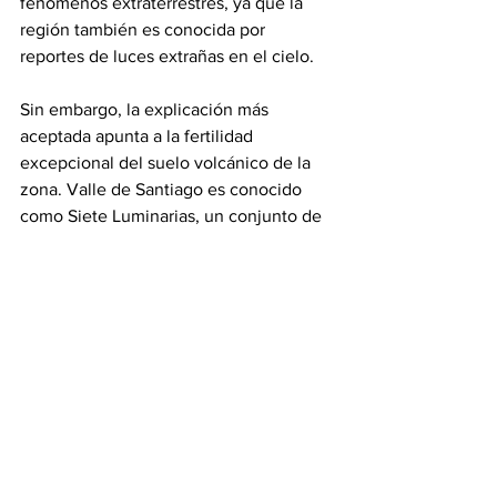
fenómenos extraterrestres, ya que la 
región también es conocida por 
reportes de luces extrañas en el cielo.
Sin embargo, la explicación más 
aceptada apunta a la fertilidad 
excepcional del suelo volcánico de la 
zona. Valle de Santiago es conocido 
como Siete Luminarias, un conjunto de 
antiguos cráteres volcánicos cuya 
ceniza y minerales han enriquecido la 
tierra durante siglos.
La combinación de suelos volcánicos 
extremadamente fértiles, semillas 
adecuadas y técnicas agrícolas 
especiales pudo haber permitido el 
crecimiento de hortalizas de 
dimensiones poco comunes.
#revistainsignia