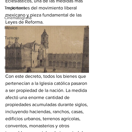
Eclesiásticos, una de las medidas más 
Tradiciones
importantes del movimiento liberal 
mexicano y pieza fundamental de las 
Cinematografía
Leyes de Reforma.
México
Turismo
Chihuahua
Leyendas
Matamoros
Con este decreto, todos los bienes que 
pertenecían a la Iglesia católica pasaron 
a ser propiedad de la nación. La medida 
afectó una enorme cantidad de 
propiedades acumuladas durante siglos, 
incluyendo haciendas, ranchos, casas, 
edificios urbanos, terrenos agrícolas, 
conventos, monasterios y otros 