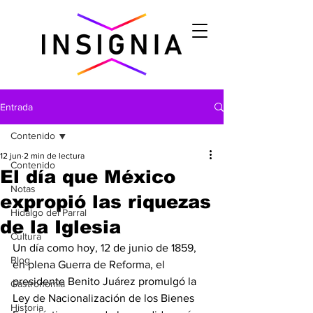
Entrada
Contenido
12 jun
2 min de lectura
Contenido
El día que México
Notas
expropió las riquezas
Hidalgo del Parral
de la Iglesia
Cultura
Un día como hoy, 12 de junio de 1859, 
Blog
en plena Guerra de Reforma, el 
presidente Benito Juárez promulgó la 
Gastronomìa
Ley de Nacionalización de los Bienes 
Historia