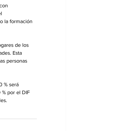
 con 
l 
o la formación 
ogares de los 
des. Esta 
las personas 
0 % será 
 % por el DIF 
les.