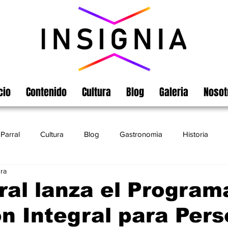
cio
Contenido
Cultura
Blog
Galeria
Nosot
Parral
Cultura
Blog
Gastronomìa
Historia
ura
Turismo
Chihuahua
Leyendas
Matamoros
ral lanza el Program
n Integral para Per