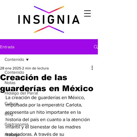
Entrada
Contenido
28 ene 2025
2 min de lectura
Contenido
Creación de las
Notas
guarderías en México
Hidalgo del Parral
La creación de guarderías en México, 
Cultura
impulsada por la emperatriz Carlota, 
representa un hito importante en la 
Blog
historia del país en cuanto a la atención 
Gastronomìa
infantil y el bienestar de las madres 
trabajadoras. A través de su 
Historia