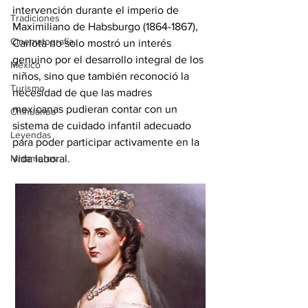
intervención durante el imperio de 
Tradiciones
Maximiliano de Habsburgo (1864-1867), 
Cinematografía
Carlota no solo mostró un interés 
genuino por el desarrollo integral de los 
México
niños, sino que también reconoció la 
Turismo
necesidad de que las madres 
mexicanas pudieran contar con un 
Chihuahua
sistema de cuidado infantil adecuado 
Leyendas
para poder participar activamente en la 
Matamoros
vida laboral. 