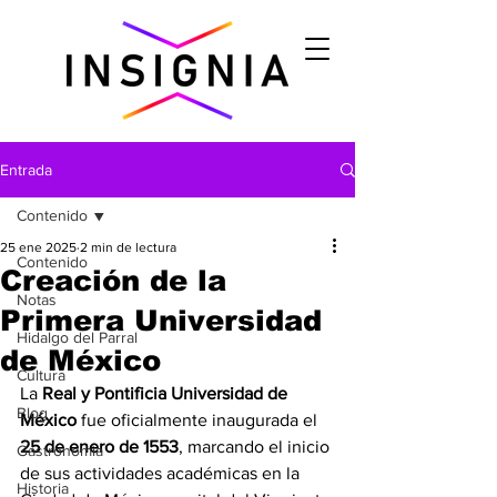
Entrada
Contenido
25 ene 2025
2 min de lectura
Contenido
Creación de la
Notas
Primera Universidad
Hidalgo del Parral
de México
Cultura
La 
Real y Pontificia Universidad de 
Blog
México
 fue oficialmente inaugurada el 
25 de enero de 1553
, marcando el inicio 
Gastronomìa
de sus actividades académicas en la 
Historia