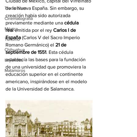
Ciudad de México, capital del Virreinato 
Tradiciones
de la Nueva España. Sin embargo, su 
creación había sido autorizada 
Cinematografía
previamente mediante una 
cédula 
México
real
 emitida por el rey 
Carlos I de 
España
 (Carlos V del Sacro Imperio 
Turismo
Romano Germánico) el 
21 de 
Chihuahua
septiembre de 1551
. Esta cédula 
establecía las bases para la fundación 
Leyendas
de una universidad que promoviera la 
Matamoros
educación superior en el continente 
americano, inspirándose en el modelo 
de la Universidad de Salamanca.